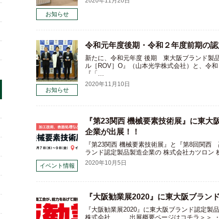
2020年11月20日
お知らせ
令和元年度後期・令和２年度前期の認
新たに、令和元年度 後期 東大阪ブランド製
ル［ROV］O』（山本光学株式会社）と、令
『「…
2020年11月10日
お知らせ
『第23関西 機械要素技術展』に東大
企業が出展！！
『第23関西 機械要素技術展』と『第8回関西 
ランド認定製品製造企業の 株式会社カツロン 
2020年10月5日
イベント情報
『大阪勧業展2020』に東大阪ブラン
『大阪勧業展2020』に東大阪ブランド認定製
株式会社 出展概要ページはコチラ＞＞ ・