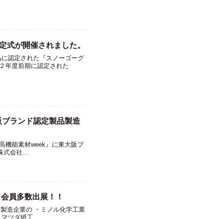
定式が開催されました。
品に認定された『スノーゴーグ
和２年度前期に認定された
阪ブランド認定製品製造
高機能素材week』に東大阪ブ
株式会社…
ド会員多数出展！！
品製造企業の ・ミノル化学工業
マツダ紙工…