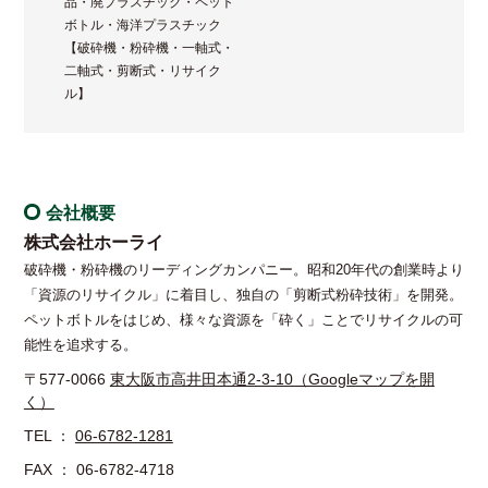
品・廃プラスチック・ペット
ボトル・海洋プラスチック
【破砕機・粉砕機・一軸式・
二軸式・剪断式・リサイク
ル】
会社概要
株式会社ホーライ
破砕機・粉砕機のリーディングカンパニー。昭和20年代の創業時より
「資源のリサイクル」に着目し、独自の「剪断式粉砕技術」を開発。
ペットボトルをはじめ、様々な資源を「砕く」ことでリサイクルの可
能性を追求する。
〒577-0066
東大阪市高井田本通2-3-10（Googleマップを開
く）
TEL ：
06-6782-1281
FAX ： 06-6782-4718