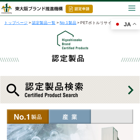
togg
navi
トップページ
>
認定製品一覧
>
No.1製品
>
PETボトルリサイクルシステム
JA