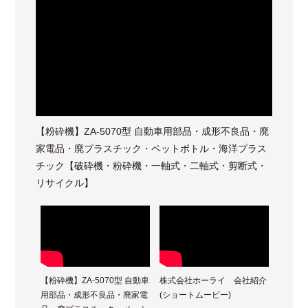
)
【粉砕機】ZA-5070型 自動車用部品・成形不良品・廃
株式会
家電品・廃プラスチック・ペットボトル・海洋プラス
チック【破砕機・粉砕機・一軸式・二軸式・剪断式・
リサイクル】
【粉砕機】ZA-5070型 自動車
株式会社ホーライ 会社紹介
用部品・成形不良品・廃家電
(ショートムービー)