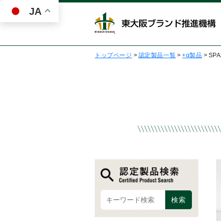
JA
トップページ
>
認定製品一覧
>
+α製品
>
SP