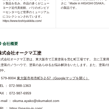
ト製品を生み、作品の多くがニュー
さに「Made in HIGASHI OSAKA」
ヨーク近代美術館、パリのポンピド
の製品です。
ーセンターなど世界のミュージアム
にコレクションされています。
https://www.toshiyukikita.com/
会社概要
株式会社オークマ工塗
株式会社オークマ工塗は、東大阪市で工業塗装を営む町工場です。 主に工業用
た塗装のノウハウで、塗装のあらゆるお悩み解決をいたします。また、塗装の
開中。
579-8004
東大阪市布市町3-2-57（Googleマップを開く）
EL ：
072-988-1363
AX ： 072-987-6959
-mail ： okuma.ayako@okumakot.com
RL ：
https://spazio-jp.com/