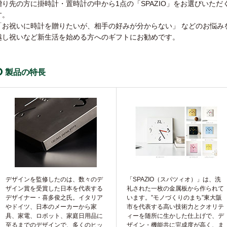
贈り先の方に掛時計・置時計の中から1点の「SPAZIO」をお選びいた
す。
「お祝いに時計を贈りたいが、相手の好みが分からない」 などのお悩み
越し祝いなど新生活を始める方へのギフトにお勧めです。
製品の特長
デザインを監修したのは、数々のデ
「SPAZIO（スパツィオ）」は、洗
ザイン賞を受賞した日本を代表する
礼された一枚の金属板から作られて
デザイナー・喜多俊之氏。イタリア
います。”モノづくりのまち”東大阪
やドイツ、日本のメーカーから家
市を代表する高い技術力とクオリテ
具、家電、ロボット、家庭日用品に
ィーを随所に生かした仕上げで、デ
至るまでのデザインで、多くのヒッ
ザイン・機能共に完成度が高く、ま