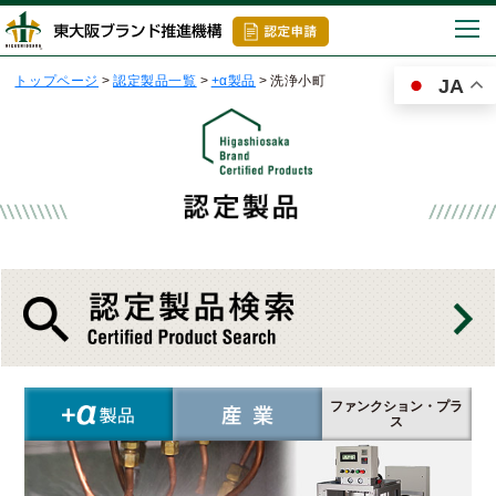
togg
navi
トップページ
>
認定製品一覧
>
+α製品
>
洗浄小町
JA
ファンクション・プラ
ス