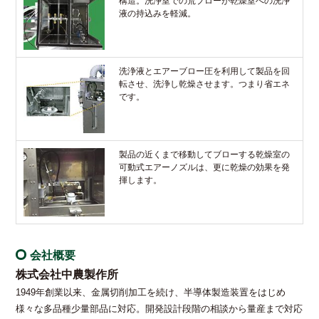
構造。洗浄室での荒ブローが乾燥室への洗浄
液の持込みを軽減。
洗浄液とエアーブロー圧を利用して製品を回
転させ、洗浄し乾燥させます。つまり省エネ
です。
製品の近くまで移動してブローする乾燥室の
可動式エアーノズルは、更に乾燥の効果を発
揮します。
会社概要
株式会社中農製作所
1949年創業以来、金属切削加工を続け、半導体製造装置をはじめ
様々な多品種少量部品に対応。開発設計段階の相談から量産まで対応