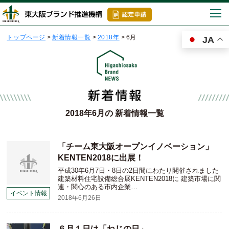
togg
navi
トップページ
>
新着情報一覧
>
2018年
>
6月
JA
2018年6月の 新着情報一覧
「チーム東大阪オープンイノベーション」
KENTEN2018に出展！
平成30年6月7日・8日の2日間にわたり開催されました
建築材料住宅設備総合展KENTEN2018に 建築市場に関
連・関心のある市内企業…
イベント情報
2018年6月26日
６月１日は「ねじの日」