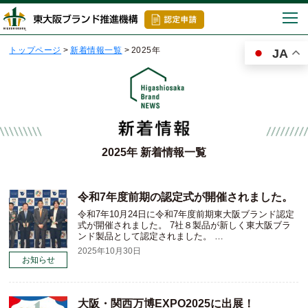
togg
navi
トップページ
>
新着情報一覧
>
2025年
JA
2025年 新着情報一覧
令和7年度前期の認定式が開催されました。
令和7年10月24日に令和7年度前期東大阪ブランド認定
式が開催されました。 7社８製品が新しく東大阪ブラ
ンド製品として認定されました。 …
2025年10月30日
お知らせ
大阪・関西万博EXPO2025に出展！