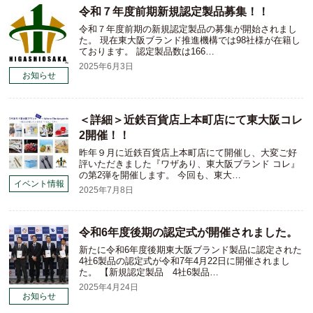
令和７年度前期新規認定製品募集！！
令和７年度前期の新規認定製品の募集が開始されまし
た。 現在東大阪ブランド推進機構では98社様が在籍し
ております。 認定製品数は166…
2025年6月3日
お知らせ
＜詳細＞近鉄百貨店上本町店にて東大阪コレ
2開催！！
昨年９月に近鉄百貨店上本町店にて開催し、大変ご好
評いただきました『ワザあり、東大阪ブランド コレ』
の第2弾を開催します。 今回も、東大…
イベント情報
2025年7月8日
令和6年度後期の認定式が開催されました。
新たに令和6年度後期東大阪ブランド製品に認定された
4社6製品の認定式が令和7年4月22日に開催されまし
た。 【新規認定製品 4社6製品…
2025年4月24日
お知らせ