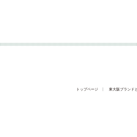
ご提供いただき収集した個人
きます。また、その個人情報
を得た場合、または法律によ
トップページ
東大阪ブランド