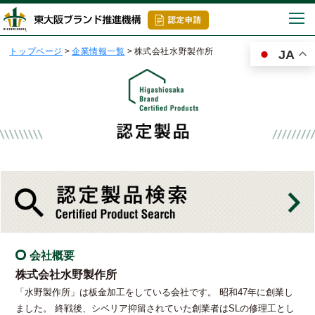
togg
navi
トップページ
>
企業情報一覧
>
株式会社水野製作所
JA
会社概要
株式会社水野製作所
「水野製作所」は板金加工をしている会社です。 昭和47年に創業し
ました。 終戦後、シベリア抑留されていた創業者はSLの修理工とし