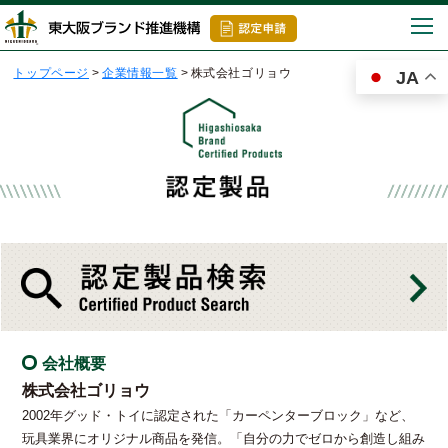
togg
navi
トップページ
>
企業情報一覧
>
株式会社ゴリョウ
JA
会社概要
株式会社ゴリョウ
2002年グッド・トイに認定された「カーペンターブロック」など、
玩具業界にオリジナル商品を発信。「自分の力でゼロから創造し組み