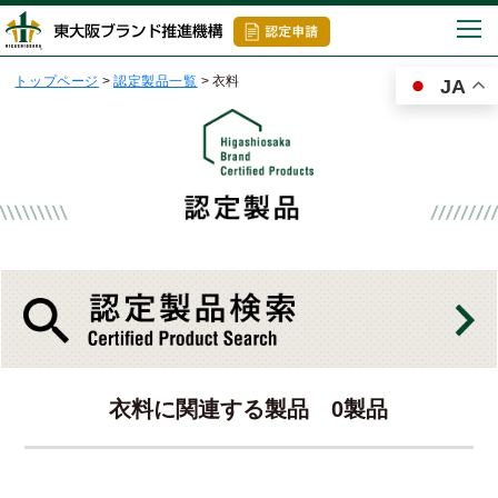
togg
navi
トップページ
>
認定製品一覧
>
衣料
JA
衣料に関連する製品 0製品